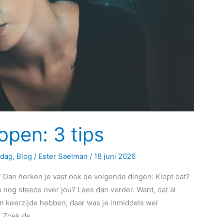
lopen: 3 tips
fdag
,
Blog
/
Ester Saelman
/
18 juni 2026
lf? Dan herken je vast ook de volgende dingen: Klopt dat?
en nog steeds over jou? Lees dan verder. Want, dat al
 keerzijde hebben, daar was je inmiddels wel
. Zoek de