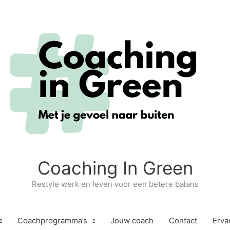
Coaching In Green
Restyle werk en leven voor een betere balans
Coachprogramma’s
Jouw coach
Contact
Erva