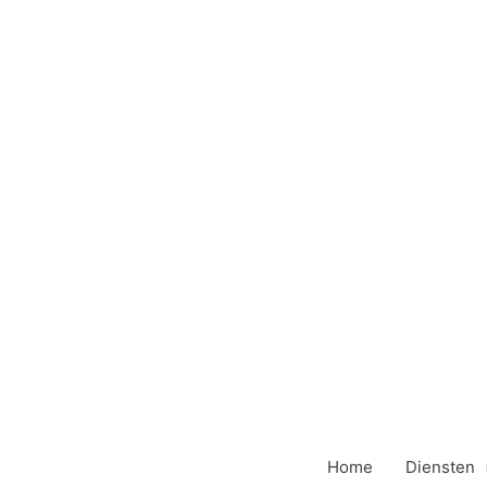
Ga
naar
de
inhoud
Home
Diensten