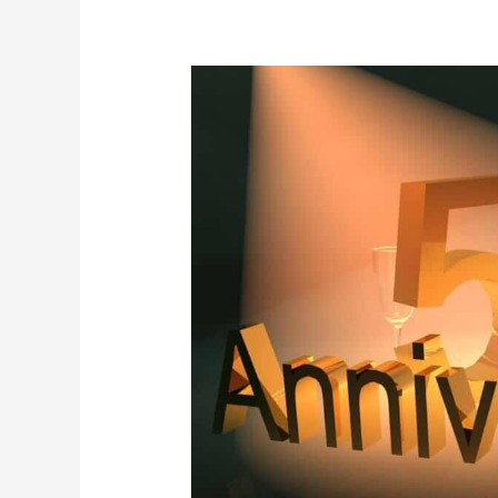
Midlife
update