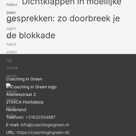
Dichtklappen in moeilijke
gesprekken: zo doorbreek je
de blokkade
Coaching in Green
Atletiekstraat 2
2134CA
Hoofddorp
Nederland
Telefoon:
+31620554887
E-mail:
info@coachingingreen.nl
URL:
https://coachingingreen.nl/