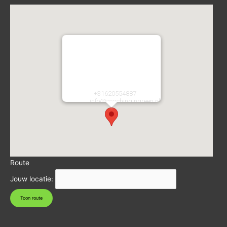
Coaching in Green
Atletiekstraat 2
2134CA
Hoofddorp
Nederland
Telefoon:
+31620554887
E-mail:
info@coachingingreen.nl
URL:
https://coachingingreen.nl/
Route
Jouw locatie: