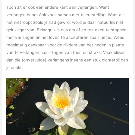
Toch zit er ook een andere kant aan verlangen. Want
verlangen hangt óók vaak samen met teleurstelling. Want als
het niet loopt zoals je had gewild, word je daar natuurlijk niet
gelukkiger van. Belangrijk is dus om af en toe even te stoppen
met verlangen en het leven te accepteren zoals het is. Wees
regelmatig dankbaar voor de rijkdom van het heden in plaats
van te verlangen naar dingen van toen en straks. Vaak blijken
dan die (onvervulde) verlangens ineens een stuk dichterbij dan
je denkt.