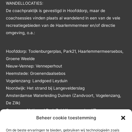
WANDELLOCATIES:
De coachpraktijk is gevestigd in Hoofddorp, maar de
coachsessies vinden plaats al wandelend in een van de vele
recreatiegebieden van de Haarlemmermeer en/of directie
omgeving, o.a.:
Hoofddorp: Toolenburgerplas, Park21, Haarlemmermeersebos,
Groene Weelde
Nieuw-Vennep: Venneperhout
Heemstede: Groenendaalsebos
Vogelenzang: Landgoed Leyduin
Noordwijk: Het strand bij Langevelderslag
Amsterdamse Waterleiding Duinen (Zandvoort, Vogelenzang,
De Zilk)
Overveen: Nationaal Park Zuid Kennemerland/De
Beheer cookie toestemming
Kennemerduinen
Lisse: Landgoed Keukenhof en het Keukenhofbos
Om de beste ervaringen te bieden, gebruiken wij technologieën zoals