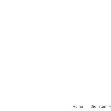
Ga
naar
de
inhoud
Home
Diensten