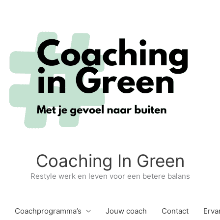
Coaching In Green
Restyle werk en leven voor een betere balans
Coachprogramma’s
Jouw coach
Contact
Erva