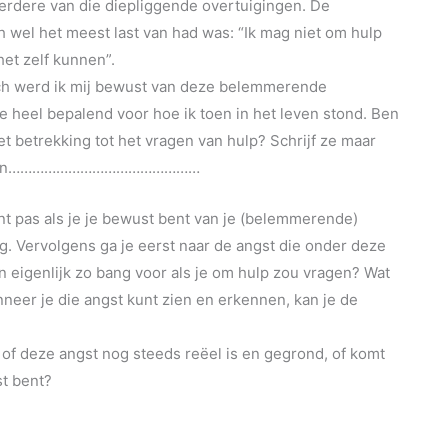
erdere van die diepliggende overtuigingen. De
h wel het meest last van had was: “Ik mag niet om hulp
het zelf kunnen”.
oach werd ik mij bewust van deze belemmerende
e heel bepalend voor hoe ik toen in het leven stond. Ben
et betrekking tot het vragen van hulp? Schrijf ze maar
want dan…………………………………………
nt pas als je je bewust bent van je (belemmerende)
g. Vervolgens ga je eerst naar de angst die onder deze
an eigenlijk zo bang voor als je om hulp zou vragen? Wat
neer je die angst kunt zien en erkennen, kan je de
af of deze angst nog steeds reëel is en gegrond, of komt
st bent?