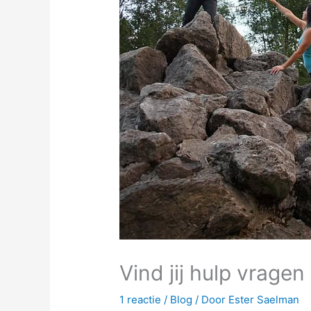
Vind jij hulp vragen
1 reactie
/
Blog
/ Door
Ester Saelman