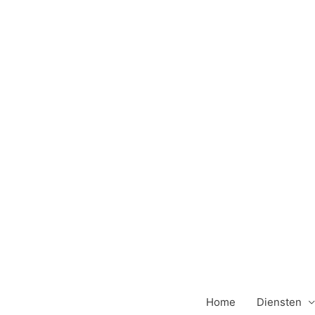
Ga
naar
de
inhoud
Home
Diensten