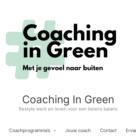
Coaching In Green
Restyle werk en leven voor een betere balans
Coachprogramma’s
Jouw coach
Contact
Erva