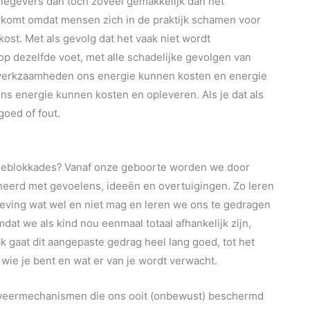
egevers dan toch zoveel gemakkelijk dan het
komt omdat mensen zich in de praktijk schamen voor
 kost. Met als gevolg dat het vaak niet wordt
 dezelfde voet, met alle schadelijke gevolgen van
t werkzaamheden ons energie kunnen kosten en energie
s energie kunnen kosten en opleveren. Als je dat als
goed of fout.
ieblokkades?
Vanaf onze geboorte worden we door
eerd met gevoelens, ideeën en overtuigingen. Zo leren
eving wat wel en niet mag en leren we ons te gedragen
dat we als kind nou eenmaal totaal afhankelijk zijn,
ak gaat dit aangepaste gedrag heel lang goed, tot het
wie je bent en wat er van je wordt verwacht.
afweermechanismen die ons ooit (onbewust) beschermd