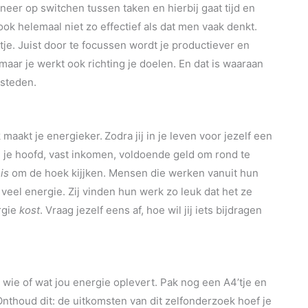
neer op switchen tussen taken en hierbij gaat tijd en
ook helemaal niet zo effectief als dat men vaak denkt.
tje. Juist door te focussen wordt je productiever en
, maar je werkt ook richting je doelen. En dat is waaraan
besteden.
maakt je energieker.
Zodra jij in je leven voor jezelf een
n je hoofd, vast inkomen, voldoende geld om rond te
nis
om de hoek kijjken. Mensen die werken vanuit hun
eel energie. Zij vinden hun werk zo leuk dat het ze
rgie
kost
. Vraag jezelf eens af, hoe wil jij iets bijdragen
wie of wat jou energie oplevert. Pak nog een A4’tje en
 Onthoud dit: de uitkomsten van dit zelfonderzoek hoef je