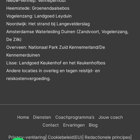
Nieuw-Vennep: Venneperhout
Heemstede: Groenendaalsebos
Vogelenzang: Landgoed Leyduin
Noordwijk: Het strand bij Langevelderslag
Amsterdamse Waterleiding Duinen (Zandvoort, Vogelenzang,
De Zilk)
Overveen: Nationaal Park Zuid Kennemerland/De
Kennemerduinen
Lisse: Landgoed Keukenhof en het Keukenhofbos
Andere locaties in overleg en tegen reistijd- en
reiskostenvergoeding.
Home
Diensten
Coachprogramma’s
Jouw coach
Contact
Ervaringen
Blog
Privacy-verklaring
|
Cookiebeleid
(EU)
|
Redactionele principes
|