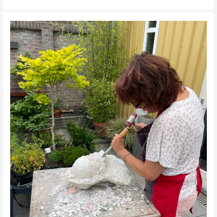
Ieder
mens
heeft
talent!