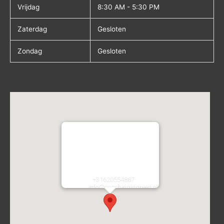
Vrijdag
8:30 AM - 5:30 PM
Zaterdag
Gesloten
Zondag
Gesloten
Coaching in Green
Atletiekstraat 2
2134CA
Hoofddorp
Nederland
Telefoon:
+31620554887
E-mail:
info@coachingingreen.nl
URL:
https://coachingingreen.nl/