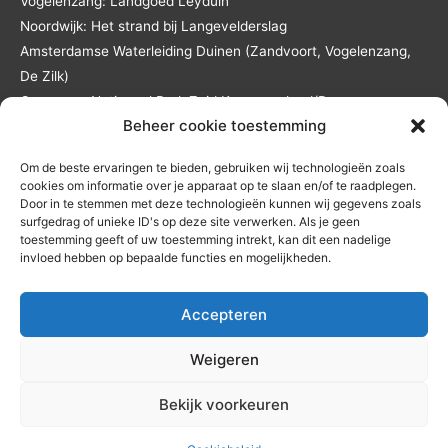
Vogelenzang: Landgoed Leyduin
Noordwijk: Het strand bij Langevelderslag
Amsterdamse Waterleiding Duinen (Zandvoort, Vogelenzang,
De Zilk)
Overveen: Nationaal Park Zuid Kennemerland/De
Beheer cookie toestemming
Kennemerduinen
Lisse: Landgoed Keukenhof en het Keukenhofbos
Om de beste ervaringen te bieden, gebruiken wij technologieën zoals
Andere locaties in overleg en tegen reistijd- en
cookies om informatie over je apparaat op te slaan en/of te raadplegen.
reiskostenvergoeding.
Door in te stemmen met deze technologieën kunnen wij gegevens zoals
surfgedrag of unieke ID's op deze site verwerken. Als je geen
toestemming geeft of uw toestemming intrekt, kan dit een nadelige
invloed hebben op bepaalde functies en mogelijkheden.
Accepteren
Home
Diensten
Coachprogramma’s
Jouw coach
×
Contact
Ervaringen
Blog
Weigeren
Zet vandaag die eerste stap!
Privacy-verklaring
|
Cookiebeleid
(EU)
|
Redactionele principes
|
👣
Bekijk voorkeuren
Etisch beleid
|
Correctiebeleid
💬 Vragen?
GRATIS KENNISMAKING