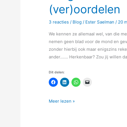
(ver)oordelen
3 reacties
/
Blog
/
Ester Saelman
/
20 
We kennen ze allemaal wel, van die men
nemen geen blad voor de mond en geve
zonder hierbij ook maar enigszins rek
ander……. Herkenbaar? Zou jij willen dat
Dit delen:
Meer lezen »