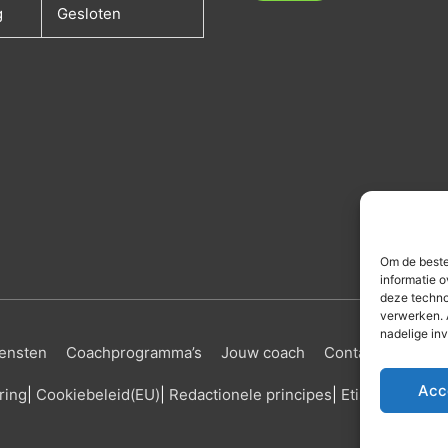
g
Gesloten
Om de beste
informatie o
deze techno
verwerken. 
nadelige in
ensten
Coachprogramma’s
Jouw coach
Contact
Ervari
Acc
ring
|
Cookiebeleid
(EU)
|
Redactionele principes
|
Etisch beleid
|
C