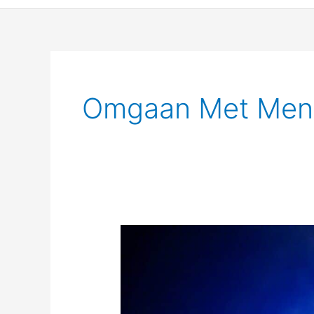
Omgaan Met Men
Omgaan
met
mensen
die
je