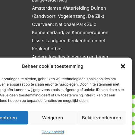
Amsterdamse Waterleiding Duinen
(Zandvoort, Vogelenzang, De Zilk)
Overveen: Nationaal Park Zuid
Kennemerland/De Kennemerduinen
Lisse: Landgoed Keukenhof en het
Keukenhofbos
Andere locaties in overleg en tegen
reistijd- en reiskostenvergoeding.
Beheer cookie toestemming
 ervaringen te bieden, gebruiken wij technologieën zoals cookies om
ver je apparaat op te slaan en/of te raadplegen. Door in te stemmen met
logieën kunnen wij gegevens zoals surfgedrag of unieke ID's op deze site
Als je geen toestemming geeft of uw toestemming intrekt, kan dit een
vloed hebben op bepaalde functies en mogelijkheden.
×
ngen
Blog
Zet vandaag die eerste stap!
epteren
Weigeren
Bekijk voorkeuren
orrectiebeleid
GRATIS KENNISMAKING
Cookiebeleid