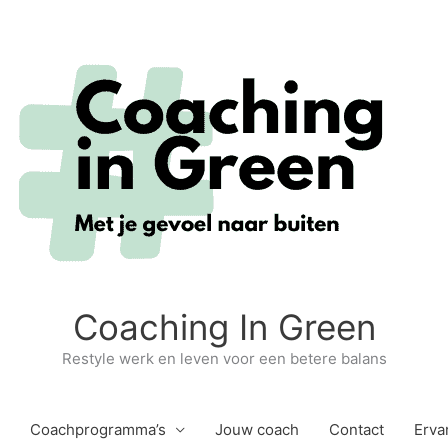
Coaching In Green
Restyle werk en leven voor een betere balans
Coachprogramma’s
Jouw coach
Contact
Erva