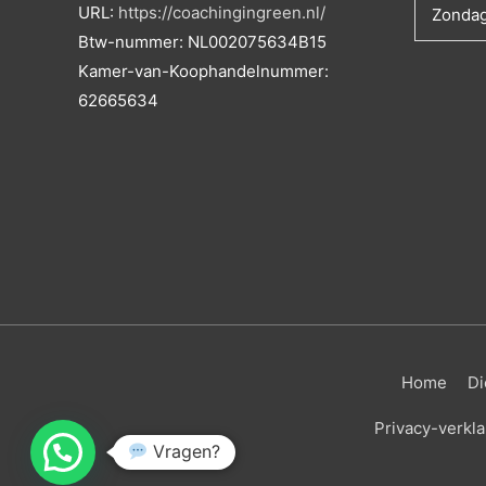
URL:
https://coachingingreen.nl/
Zonda
Btw-nummer:
NL002075634B15
Kamer-van-Koophandelnummer:
62665634
Home
Di
Privacy-verkla
Vragen?