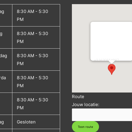
ag
8:30 AM - 5:30
PM
g
8:30 AM - 5:30
Coaching in Green
PM
Atletiekstraat 2
2134CA
Hoofddorp
Nederland
dag
8:30 AM - 5:30
Telefoon:
+31620554887
PM
E-mail:
info@coachingingreen.
URL:
rda
8:30 AM - 5:30
https://coachingingree
PM
Route
8:30 AM - 5:30
Jouw locatie:
PM
ag
Gesloten