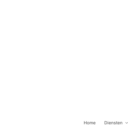
Ga
naar
de
inhoud
Home
Diensten