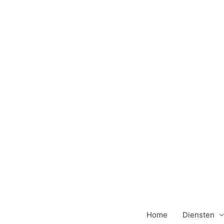
Ga
naar
de
inhoud
Home
Diensten