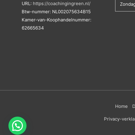
URL:
https://coachingingreen.nl/
Zonda
Btw-nummer:
NL002075634B15
Kamer-van-Koophandelnummer:
62665634
Home
D
Privacy-verkla