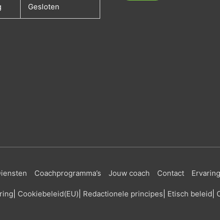
g
Gesloten
iensten
Coachprogramma’s
Jouw coach
Contact
Ervarin
ring
|
Cookiebeleid
(EU)
|
Redactionele principes
|
Etisch beleid
|
C