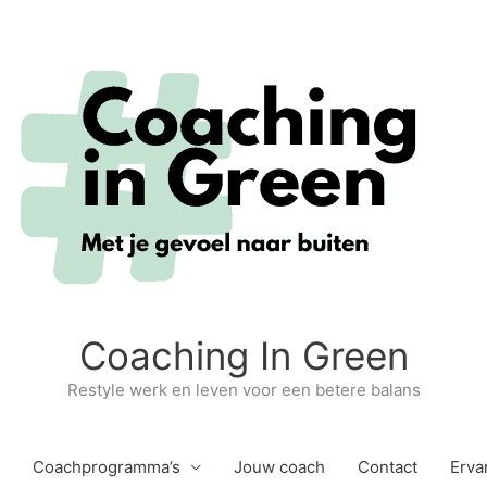
Coaching In Green
Restyle werk en leven voor een betere balans
Coachprogramma’s
Jouw coach
Contact
Erva