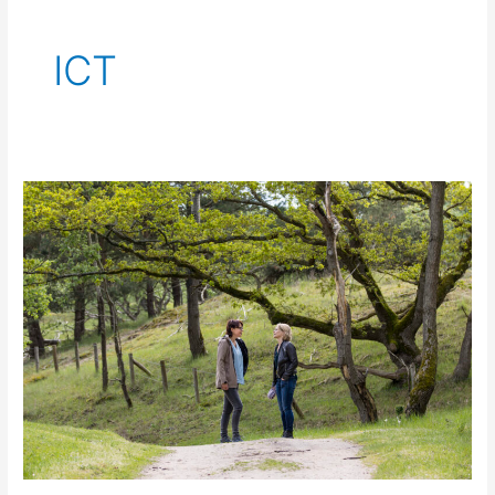
ICT
Wandelcoaching
voor
kenniswerkers:
balans
tussen
denken
en
voelen