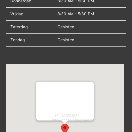
Donderdag
8:30 AM - 5:30 PM
Vrijdag
8:30 AM - 5:30 PM
Zaterdag
Gesloten
Zondag
Gesloten
Coaching in Green
Atletiekstraat 2
2134CA
Hoofddorp
Nederland
Telefoon:
+31620554887
E-mail:
info@coachingingreen.nl
URL:
https://coachingingreen.nl/