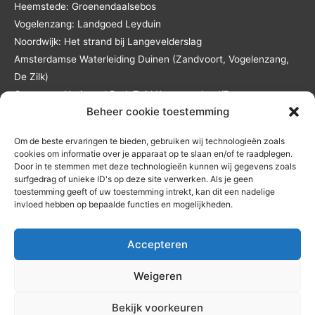
Heemstede: Groenendaalsebos
Vogelenzang: Landgoed Leyduin
Noordwijk: Het strand bij Langevelderslag
Amsterdamse Waterleiding Duinen (Zandvoort, Vogelenzang,
De Zilk)
Overveen: Nationaal Park Zuid Kennemerland/De
Beheer cookie toestemming
Kennemerduinen
Lisse: Landgoed Keukenhof en het Keukenhofbos
Om de beste ervaringen te bieden, gebruiken wij technologieën zoals
Andere locaties in overleg en tegen reistijd- en
cookies om informatie over je apparaat op te slaan en/of te raadplegen.
reiskostenvergoeding.
Door in te stemmen met deze technologieën kunnen wij gegevens zoals
surfgedrag of unieke ID's op deze site verwerken. Als je geen
toestemming geeft of uw toestemming intrekt, kan dit een nadelige
invloed hebben op bepaalde functies en mogelijkheden.
Accepteren
Home
Diensten
Coachprogramma’s
Jouw coach
Contact
Ervaringen
Blog
Weigeren
Privacy-verklaring
|
Cookiebeleid
(EU)
|
Redactionele principes
|
1
Bekijk voorkeuren
Etisch beleid
|
Correctiebeleid