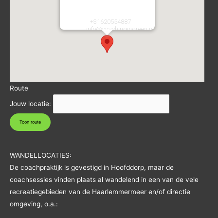
2134CA
Hoofddorp
Nederland
Telefoon:
+31620554887
E-mail:
info@coachingingreen.nl
URL:
https://coachingingreen.nl/
Route
Jouw locatie:
WANDELLOCATIES:
De coachpraktijk is gevestigd in Hoofddorp, maar de
coachsessies vinden plaats al wandelend in een van de vele
recreatiegebieden van de Haarlemmermeer en/of directie
omgeving, o.a.: