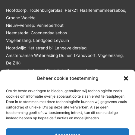
Hoofddorp: Toolenburgerplas, Park21, Haarlemmermeersebos,
Groene Weelde
Nieuw-Vennep: Venneperhout
Heemstede: Groenendaalsebos
Vogelenzang: Landgoed Leyduin
Noordwijk: Het strand bij Langevelderslag
Amsterdamse Waterleiding Duinen (Zandvoort, Vogelenzang,
De Zilk)
Overveen: Nationaal Park Zuid Kennemerland/De
Beheer cookie toestemming
Kennemerduinen
Lisse: Landgoed Keukenhof en het Keukenhofbos
Om de beste ervaringen te bieden, gebruiken wij technologieën zoals
Andere locaties in overleg en tegen reistijd- en
cookies om informatie over je apparaat op te slaan en/of te raadplegen.
reiskostenvergoeding.
Door in te stemmen met deze technologieën kunnen wij gegevens zoals
surfgedrag of unieke ID's op deze site verwerken. Als je geen
toestemming geeft of uw toestemming intrekt, kan dit een nadelige
invloed hebben op bepaalde functies en mogelijkheden.