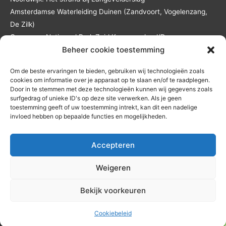
Amsterdamse Waterleiding Duinen (Zandvoort, Vogelenzang,
De Zilk)
Overveen: Nationaal Park Zuid Kennemerland/De
Beheer cookie toestemming
Kennemerduinen
Lisse: Landgoed Keukenhof en het Keukenhofbos
Om de beste ervaringen te bieden, gebruiken wij technologieën zoals
Andere locaties in overleg en tegen reistijd- en
cookies om informatie over je apparaat op te slaan en/of te raadplegen.
reiskostenvergoeding.
Door in te stemmen met deze technologieën kunnen wij gegevens zoals
surfgedrag of unieke ID's op deze site verwerken. Als je geen
toestemming geeft of uw toestemming intrekt, kan dit een nadelige
invloed hebben op bepaalde functies en mogelijkheden.
Accepteren
Home
Diensten
Coachprogramma’s
Jouw coach
×
Contact
Ervaringen
Blog
Weigeren
Zet vandaag die eerste stap!
Privacy-verklaring
|
Cookiebeleid
(EU)
|
Redactionele principes
|
Bekijk voorkeuren
Etisch beleid
|
Correctiebeleid
Vragen?
GRATIS KENNISMAKING
Cookiebeleid