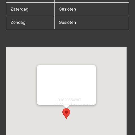
Zaterdag
Gesloten
Zondag
Gesloten
Coaching in Green
Atletiekstraat 2
2134CA
Hoofddorp
Nederland
Telefoon:
+31620554887
E-mail:
info@coachingingreen.nl
URL:
https://coachingingreen.nl/