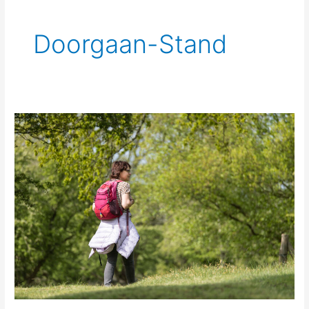
Doorgaan-Stand
Altijd
maar
doorgaan:
leven
vanuit
de
overlevingsstand