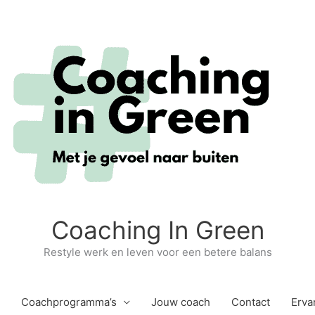
Coaching In Green
Restyle werk en leven voor een betere balans
Coachprogramma’s
Jouw coach
Contact
Erva