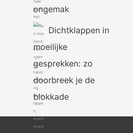
ongemak
Dichtklappen in
moeilijke
gesprekken: zo
doorbreek je de
blokkade