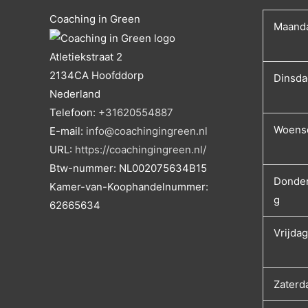
Coaching in Green
Maand
Atletiekstraat 2
2134CA
Hoofddorp
Dinsda
Nederland
Telefoon:
+31620554887
Woens
E-mail:
info@coachingingreen.nl
URL:
https://coachingingreen.nl/
Btw-nummer:
NL002075634B15
Donde
Kamer-van-Koophandelnummer:
g
62665634
Vrijdag
Zaterd