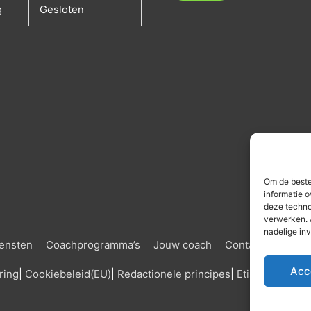
g
Gesloten
Om de beste
informatie o
deze techno
verwerken. 
nadelige in
ensten
Coachprogramma’s
Jouw coach
Contact
Ervari
Acc
ring
|
Cookiebeleid
(EU)
|
Redactionele principes
|
Etisch beleid
|
C