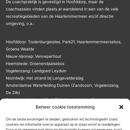
De coachpraktijk is gevestigd in Hoofddorp, maar de
coachsessies vinden plaats al wandelend in een van de vele
recreatiegebieden van de Haarlemmermeer en/of directie
omgeving, o.a.:
Hoofddorp: Toolenburgerplas, Park21, Haarlemmermeersebos,
Groene Weelde
Nieuw-Vennep: Venneperhout
Heemstede: Groenendaalsebos
Vogelenzang: Landgoed Leyduin
Noordwijk: Het strand bij Langevelderslag
Amsterdamse Waterleiding Duinen (Zandvoort, Vogelenzang,
De Zilk)
Overveen: Nationaal Park Zuid Kennemerland/De
Beheer cookie toestemming
Kennemerduinen
Lisse: Landgoed Keukenhof en het Keukenhofbos
Om de beste ervaringen te bieden, gebruiken wij technologieën zoals
Andere locaties in overleg en tegen reistijd- en
cookies om informatie over je apparaat op te slaan en/of te raadplegen.
reiskostenvergoeding.
Door in te stemmen met deze technologieën kunnen wij gegevens zoals