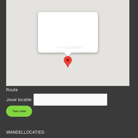
Coaching in Green
Atletiekstraat 2
2134CA
Hoofddorp
Nederland
Telefoon:
+31620554887
E-mail:
info@coachingingreen.nl
URL:
https://coachingingreen.nl/
Route
Jouw locatie:
WANDELLOCATIES: