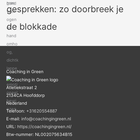
gesprekken: zo doorbreek je
de blokkade
Coaching in Green
Atletiekstraat 2
2134CA
Hoofddorp
Nederland
Telefoon:
+31620554887
E-mail:
info@coachingingreen.nl
URL:
https://coachingingreen.nl/
Btw-nummer:
NL002075634B15