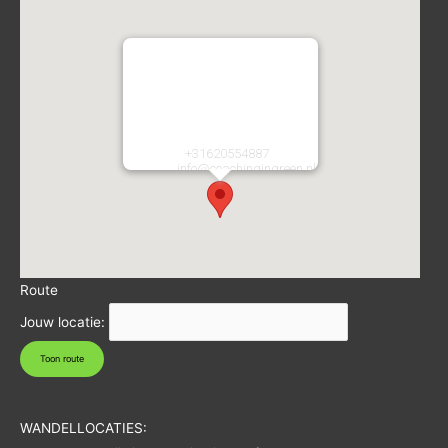
Coaching in Green
Atletiekstraat 2
2134CA
Hoofddorp
Nederland
Telefoon:
+31620554887
E-mail:
info@coachingingreen.nl
URL:
https://coachingingreen.nl/
Route
Jouw locatie:
WANDELLOCATIES: