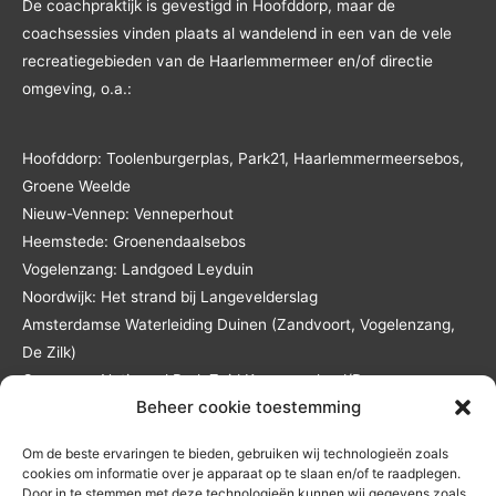
De coachpraktijk is gevestigd in Hoofddorp, maar de
coachsessies vinden plaats al wandelend in een van de vele
recreatiegebieden van de Haarlemmermeer en/of directie
omgeving, o.a.:
Hoofddorp: Toolenburgerplas, Park21, Haarlemmermeersebos,
Groene Weelde
Nieuw-Vennep: Venneperhout
Heemstede: Groenendaalsebos
Vogelenzang: Landgoed Leyduin
Noordwijk: Het strand bij Langevelderslag
Amsterdamse Waterleiding Duinen (Zandvoort, Vogelenzang,
De Zilk)
Overveen: Nationaal Park Zuid Kennemerland/De
Beheer cookie toestemming
Kennemerduinen
Lisse: Landgoed Keukenhof en het Keukenhofbos
Om de beste ervaringen te bieden, gebruiken wij technologieën zoals
Andere locaties in overleg en tegen reistijd- en
cookies om informatie over je apparaat op te slaan en/of te raadplegen.
reiskostenvergoeding.
Door in te stemmen met deze technologieën kunnen wij gegevens zoals