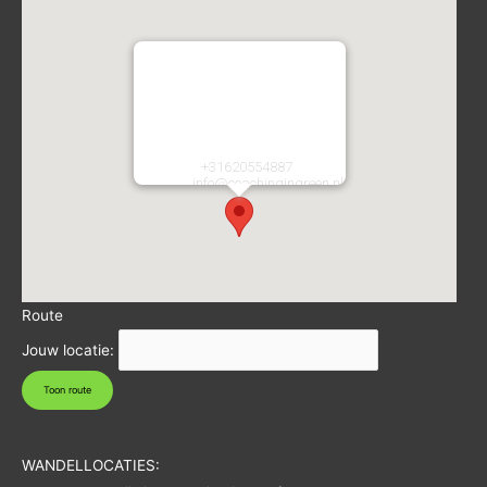
Coaching in Green
Atletiekstraat 2
2134CA
Hoofddorp
Nederland
Telefoon:
+31620554887
E-mail:
info@coachingingreen.nl
URL:
https://coachingingreen.nl/
Route
Jouw locatie:
WANDELLOCATIES: