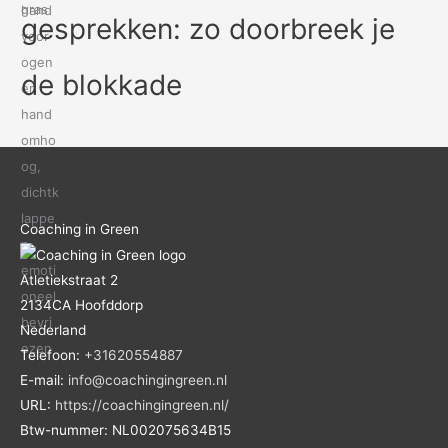
gesprekken: zo doorbreek je
de blokkade
Coaching in Green
Atletiekstraat 2
2134CA
Hoofddorp
Nederland
Telefoon:
+31620554887
E-mail:
info@coachingingreen.nl
URL:
https://coachingingreen.nl/
Btw-nummer:
NL002075634B15