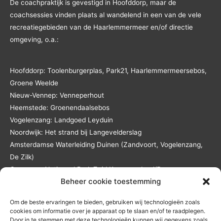
De coachpraktijk is gevestigd in Hoofddorp, maar de
coachsessies vinden plaats al wandelend in een van de vele
recreatiegebieden van de Haarlemmermeer en/of directie
omgeving, o.a.:
Hoofddorp: Toolenburgerplas, Park21, Haarlemmermeersebos,
Groene Weelde
Nieuw-Vennep: Venneperhout
Heemstede: Groenendaalsebos
Vogelenzang: Landgoed Leyduin
Noordwijk: Het strand bij Langevelderslag
Amsterdamse Waterleiding Duinen (Zandvoort, Vogelenzang,
De Zilk)
Overveen: Nationaal Park Zuid Kennemerland/De
Beheer cookie toestemming
Kennemerduinen
Lisse: Landgoed Keukenhof en het Keukenhofbos
Om de beste ervaringen te bieden, gebruiken wij technologieën zoals
Andere locaties in overleg en tegen reistijd- en
cookies om informatie over je apparaat op te slaan en/of te raadplegen.
reiskostenvergoeding.
Door in te stemmen met deze technologieën kunnen wij gegevens zoals