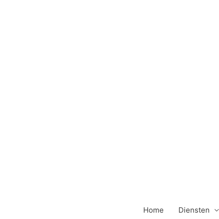
Ga
naar
de
inhoud
Home
Diensten