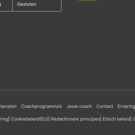
g
Gesloten
iensten
Coachprogramma’s
Jouw coach
Contact
Ervarin
ring
|
Cookiebeleid
(EU)
|
Redactionele principes
|
Etisch beleid
|
C