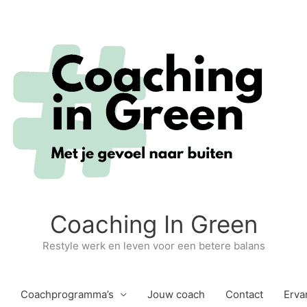
Coaching In Green
Restyle werk en leven voor een betere balans
Coachprogramma’s
Jouw coach
Contact
Erva