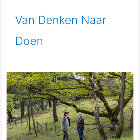
Van Denken Naar
Doen
Wandelcoaching
voor
kenniswerkers:
balans
tussen
denken
en
voelen