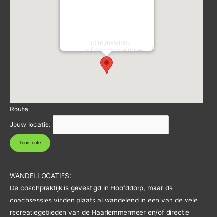
Coaching in Green
Atletiekstraat 2
2134CA
Hoofddorp
Nederland
Telefoon:
+31620554887
E-mail:
info@coachingingreen.nl
URL:
https://coachingingreen.nl/
Route
Jouw locatie:
WANDELLOCATIES:
De coachpraktijk is gevestigd in Hoofddorp, maar de
coachsessies vinden plaats al wandelend in een van de vele
recreatiegebieden van de Haarlemmermeer en/of directie