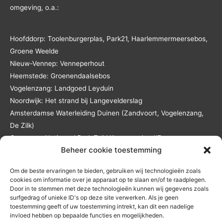
omgeving, o.a.:
Hoofddorp: Toolenburgerplas, Park21, Haarlemmermeersebos,
Groene Weelde
Nieuw-Vennep: Venneperhout
Heemstede: Groenendaalsebos
Vogelenzang: Landgoed Leyduin
Noordwijk: Het strand bij Langevelderslag
Amsterdamse Waterleiding Duinen (Zandvoort, Vogelenzang,
De Zilk)
Overveen: Nationaal Park Zuid Kennemerland/De
Beheer cookie toestemming
Kennemerduinen
Lisse: Landgoed Keukenhof en het Keukenhofbos
Om de beste ervaringen te bieden, gebruiken wij technologieën zoals
Andere locaties in overleg en tegen reistijd- en
cookies om informatie over je apparaat op te slaan en/of te raadplegen.
reiskostenvergoeding.
Door in te stemmen met deze technologieën kunnen wij gegevens zoals
surfgedrag of unieke ID's op deze site verwerken. Als je geen
toestemming geeft of uw toestemming intrekt, kan dit een nadelige
invloed hebben op bepaalde functies en mogelijkheden.