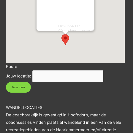
Coaching in Green
Atletiekstraat 2
2134CA
Hoofddorp
Nederland
Telefoon:
+31620554887
E-mail:
info@coachingingreen.nl
URL:
https://coachingingreen.nl/
Route
Jouw locatie:
WANDELLOCATIES:
De coachpraktijk is gevestigd in Hoofddorp, maar de
coachsessies vinden plaats al wandelend in een van de vele
recreatiegebieden van de Haarlemmermeer en/of directie