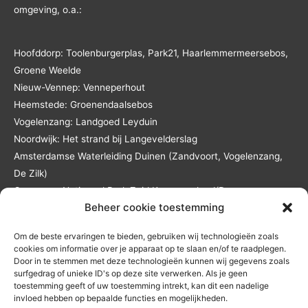
omgeving, o.a.:
Hoofddorp: Toolenburgerplas, Park21, Haarlemmermeersebos,
Groene Weelde
Nieuw-Vennep: Venneperhout
Heemstede: Groenendaalsebos
Vogelenzang: Landgoed Leyduin
Noordwijk: Het strand bij Langevelderslag
Amsterdamse Waterleiding Duinen (Zandvoort, Vogelenzang,
De Zilk)
Overveen: Nationaal Park Zuid Kennemerland/De
Beheer cookie toestemming
Kennemerduinen
Lisse: Landgoed Keukenhof en het Keukenhofbos
Om de beste ervaringen te bieden, gebruiken wij technologieën zoals
Andere locaties in overleg en tegen reistijd- en
cookies om informatie over je apparaat op te slaan en/of te raadplegen.
reiskostenvergoeding.
Door in te stemmen met deze technologieën kunnen wij gegevens zoals
surfgedrag of unieke ID's op deze site verwerken. Als je geen
toestemming geeft of uw toestemming intrekt, kan dit een nadelige
invloed hebben op bepaalde functies en mogelijkheden.