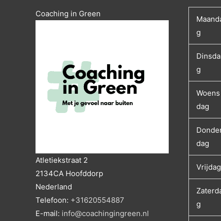
Coaching in Green
Maand
g
Dinsda
g
Woens
dag
Donde
dag
Atletiekstraat 2
Vrijdag
2134CA
Hoofddorp
Nederland
Zaterd
Telefoon:
+31620554887
g
E-mail:
info@coachingingreen.nl