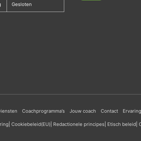
g
Gesloten
iensten
Coachprogramma’s
Jouw coach
Contact
Ervarin
ring
|
Cookiebeleid
(EU)
|
Redactionele principes
|
Etisch beleid
|
C