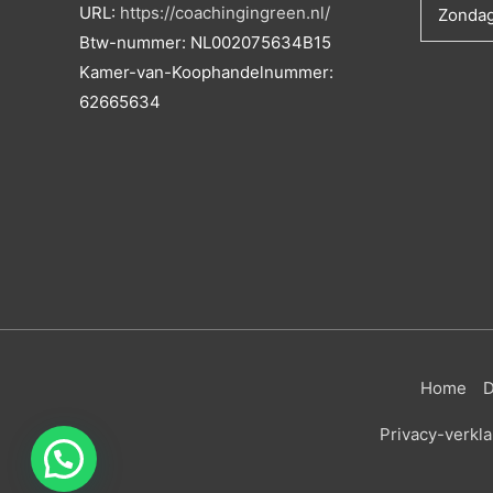
URL:
https://coachingingreen.nl/
Zonda
Btw-nummer:
NL002075634B15
Kamer-van-Koophandelnummer:
62665634
Home
D
Privacy-verkla