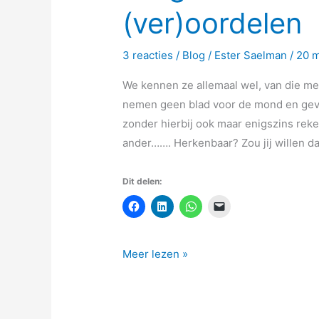
(ver)oordelen
3 reacties
/
Blog
/
Ester Saelman
/
20 
We kennen ze allemaal wel, van die men
nemen geen blad voor de mond en geve
zonder hierbij ook maar enigszins rek
ander……. Herkenbaar? Zou jij willen dat
Dit delen:
Meer lezen »