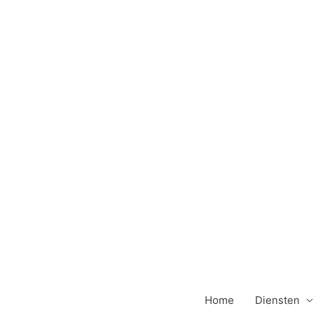
Ga
naar
de
inhoud
Home
Diensten