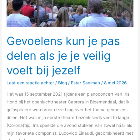
voelt
bij
jezelf
Gevoelens kun je pas
delen als je je veilig
voelt bij jezelf
Laat een reactie achter
/
Blog
/
Ester Saelman
/
8 mei 2026
Het was 15 september 2021 tijdens een pianoconcert van Iris
Hond bij het openluchttheater Caprera in Bloemendaal, dat ik
geïnspireerd werd voor deze blog over het thema gevoelens
delen. Het was mijn eerste theaterbezoek sinds veel te lange
(Corona)tijd. Iris speelde die avond stukken van zowel háár als
mijn favoriete componist: Ludovico Einaudi, gecombineerd met