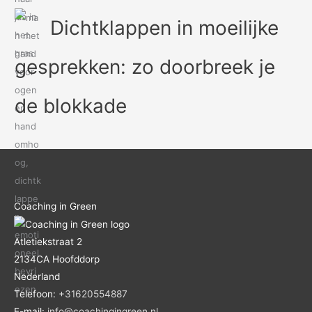
Dichtklappen in moeilijke
gesprekken: zo doorbreek je
de blokkade
Coaching in Green
Atletiekstraat 2
2134CA
Hoofddorp
Nederland
Telefoon:
+31620554887
E-mail:
info@coachingingreen.nl