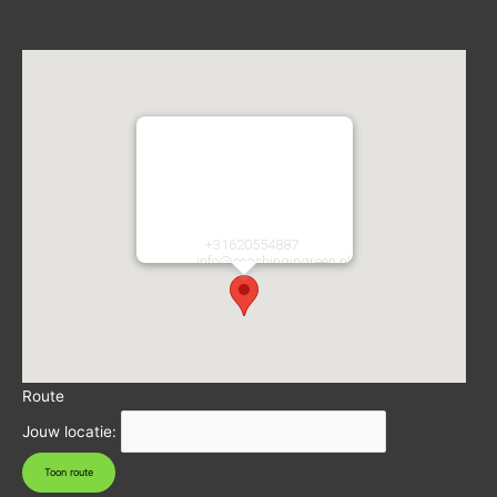
Coaching in Green
Atletiekstraat 2
2134CA
Hoofddorp
Nederland
Telefoon:
+31620554887
E-mail:
info@coachingingreen.nl
URL:
https://coachingingreen.nl/
Route
Jouw locatie: