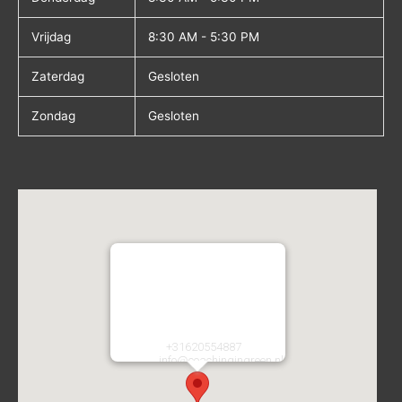
Vrijdag
8:30 AM - 5:30 PM
Zaterdag
Gesloten
Zondag
Gesloten
Coaching in Green
Atletiekstraat 2
2134CA
Hoofddorp
Nederland
Telefoon:
+31620554887
E-mail:
info@coachingingreen.nl
URL:
https://coachingingreen.nl/