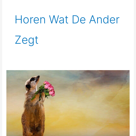
Horen Wat De Ander
Zegt
Begrip
tonen;
voelen
versus
denken