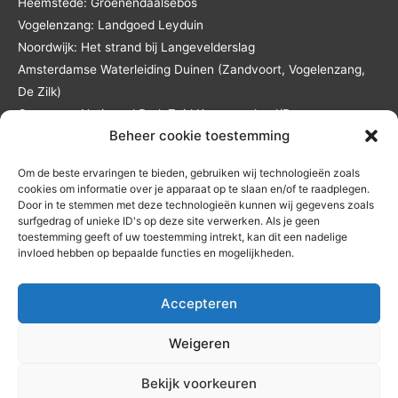
Heemstede: Groenendaalsebos
Vogelenzang: Landgoed Leyduin
Noordwijk: Het strand bij Langevelderslag
Amsterdamse Waterleiding Duinen (Zandvoort, Vogelenzang,
De Zilk)
Overveen: Nationaal Park Zuid Kennemerland/De
Beheer cookie toestemming
Kennemerduinen
Lisse: Landgoed Keukenhof en het Keukenhofbos
Om de beste ervaringen te bieden, gebruiken wij technologieën zoals
Andere locaties in overleg en tegen reistijd- en
cookies om informatie over je apparaat op te slaan en/of te raadplegen.
reiskostenvergoeding.
Door in te stemmen met deze technologieën kunnen wij gegevens zoals
surfgedrag of unieke ID's op deze site verwerken. Als je geen
toestemming geeft of uw toestemming intrekt, kan dit een nadelige
invloed hebben op bepaalde functies en mogelijkheden.
Accepteren
Home
Diensten
Coachprogramma’s
Jouw coach
×
Contact
Ervaringen
Blog
Weigeren
Zet vandaag die eerste stap!
Privacy-verklaring
|
Cookiebeleid
(EU)
|
Redactionele principes
|
👣
Bekijk voorkeuren
Etisch beleid
|
Correctiebeleid
💬 Vragen?