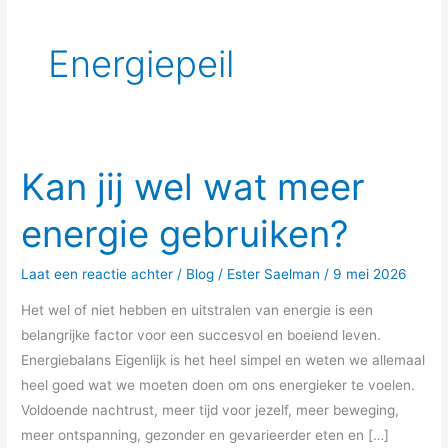
Energiepeil
Kan jij wel wat meer
Kan
jij
energie gebruiken?
wel
wat
Laat een reactie achter
/
Blog
/
Ester Saelman
/
9 mei 2026
meer
energie
Het wel of niet hebben en uitstralen van energie is een
gebruiken?
belangrijke factor voor een succesvol en boeiend leven.
Energiebalans Eigenlijk is het heel simpel en weten we allemaal
heel goed wat we moeten doen om ons energieker te voelen.
Voldoende nachtrust, meer tijd voor jezelf, meer beweging,
meer ontspanning, gezonder en gevarieerder eten en […]