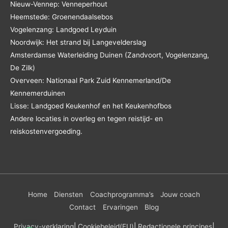
Nieuw-Vennep: Venneperhout
Heemstede: Groenendaalsebos
Vogelenzang: Landgoed Leyduin
Noordwijk: Het strand bij Langevelderslag
Amsterdamse Waterleiding Duinen (Zandvoort, Vogelenzang,
De Zilk)
Overveen: Nationaal Park Zuid Kennemerland/De
Kennemerduinen
Lisse: Landgoed Keukenhof en het Keukenhofbos
Andere locaties in overleg en tegen reistijd- en
reiskostenvergoeding.
Home
Diensten
Coachprogramma’s
Jouw coach
Contact
Ervaringen
Blog
Privacy-verklaring
|
Cookiebeleid
(EU)
|
Redactionele principes
|