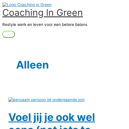
Ga
Voel
Hoofdmenu
naar
jij
Coaching In Green
de
je
inhoud
ook
wel
Restyle werk en leven voor een betere balans
eens
(net
iets
te
vaak)
eenzaam?
Alleen
Voel jij je ook wel